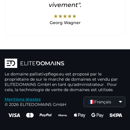
vivement".
star
star
star
star
star
Georg Wagner
Le domaine
palliativpflege.eu
est proposé par le
propriétaire de
sur le marché de domaines
et vendu par
ELITEDOMAINS GmbH en tant qu'administrateur
. Pour
cela, la technologie de vente de domaines
est utilisée.
Mentions légales
Français
© 2026 ELITEDOMAINS GmbH