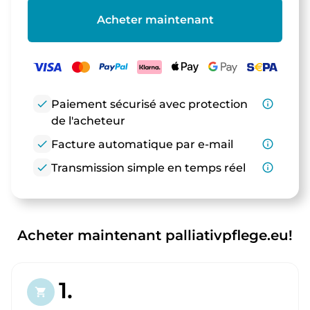
Acheter maintenant
check
Paiement sécurisé avec protection
info_outline
de l'acheteur
check
Facture automatique par e-mail
info_outline
check
Transmission simple en temps réel
info_outline
Acheter maintenant palliativpflege.eu!
1.
shopping_cart